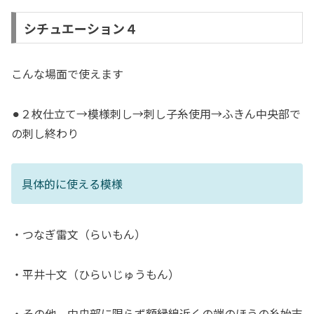
シチュエーション４
こんな場面で使えます
⚫︎２枚仕立て→模様刺し→刺し子糸使用→ふきん中央部で
の刺し終わり
具体的に使える模様
・つなぎ雷文（らいもん）
・平井十文（ひらいじゅうもん）
・その他、中央部に限らず額縁線近くの端のほうの糸始末