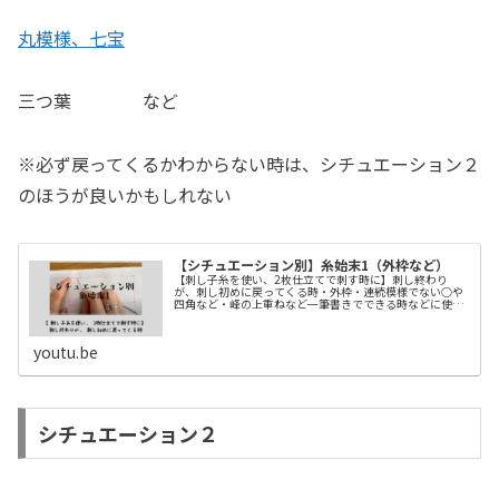
丸模様、七宝
三つ葉 など
※必ず戻ってくるかわからない時は、シチュエーション２
のほうが良いかもしれない
【シチュエーション別】糸始末1（外枠など）
【刺し子糸を使い、2枚仕立てで刺す時に】刺し終わり
が、刺し初めに戻ってくる時・外枠・連続模様でない○や
四角など・峰の上重ねなど一筆書きでできる時などに使え
ます。こんな時はどうしたら？という質問など、コメント
くださいね^_^【刺し子糸を使い、...
youtu.be
シチュエーション２