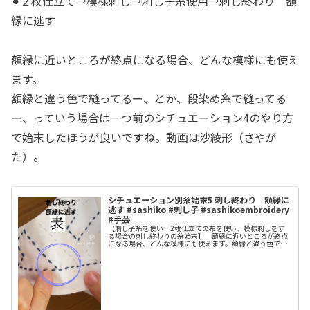
⚫︎２枚仕立て→模様刺し→刺し子糸使用→刺し終わり 額
縁に逃す
額縁に近いところが終点になる場合、どんな模様にも使え
ます。
額縁と違う色で縫ってるー、とか、段染め糸で縫ってる
ー、っていう場合は一つ前のシチュエーション4のやり方
で始末したほうが良いですね。動画は沙綾形（さやが
た）。
シチュエーション別糸始末5 刺し終わり 額縁に
逃す #sashiko #刺し子 #sashikoembroidery
#手芸
【刺し子糸を使い、2枚仕立ての布を使い、模様刺しをす
る場合の刺し終わりの糸始末】 額縁に近いところが終点
になる場合、どんな模様にも使えます。額縁と違う色で縫
ってるー、とか、段染め糸で縫ってるー、っていう場合は
一つ前のシチュエーション4のやり...