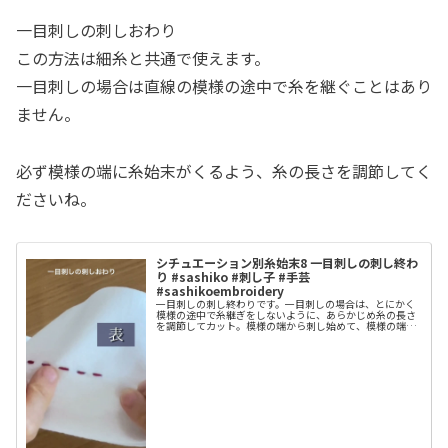
一目刺しの刺しおわり
この方法は細糸と共通で使えます。
一目刺しの場合は直線の模様の途中で糸を継ぐことはあり
ません。
必ず模様の端に糸始末がくるよう、糸の長さを調節してく
ださいね。
シチュエーション別糸始末8 一目刺しの刺し終わ
り #sashiko #刺し子 #手芸
#sashikoembroidery
一目刺しの刺し終わりです。一目刺しの場合は、とにかく
模様の途中で糸継ぎをしないように、あらかじめ糸の長さ
を調節してカット。模様の端から刺し始めて、模様の端で
刺し終わる。そうすると綺麗に糸始末できます。シチュエ
ーション別糸始末の体系を少しシン...