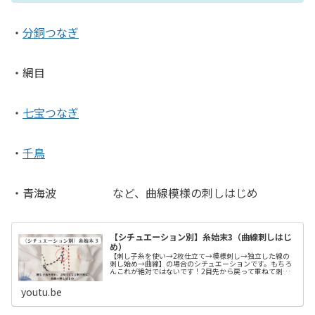
・
分銅つなぎ
・網目
・
七宝つなぎ
・
千鳥
・青海波 など、曲線模様の刺しはじめ
【シチュエーション別】糸始末3（曲線刺しはじ
め）
【刺し子糸を使い→2枚仕立て→模様刺し→独立した線の
刺し始め→曲線】の場合のシチュエーションです。もちろ
んこれが絶対ではないです！2目先から戻って重ねて刺し
始めてもOKだし、糸の色が額縁と同じであれば額縁から入
って2目額縁の刺し目と重ねてか...
youtu.be