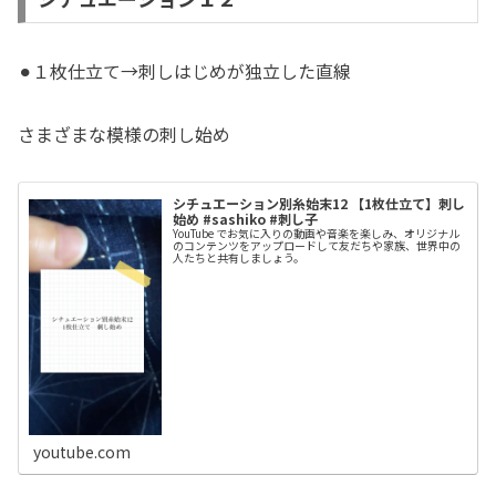
⚫︎１枚仕立て→刺しはじめが独立した直線
さまざまな模様の刺し始め
シチュエーション別糸始末12 【1枚仕立て】刺し
始め #sashiko #刺し子
YouTube でお気に入りの動画や音楽を楽しみ、オリジナル
のコンテンツをアップロードして友だちや家族、世界中の
人たちと共有しましょう。
youtube.com