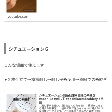
youtube.com
シチュエーション６
こんな場面で使えます
⚫︎２枚仕立て→模様刺し→刺し子糸使用→直線での糸継ぎ
シチュエーション別糸始末6 直線の糸継ぎ
#sashiko #刺し子 #sashikoembroidery #手
芸
【刺し子糸を使い、2枚仕立ての布を使い、模様刺しをす
る場合の糸継ぎ】 途中で糸が足りなくなった場合のどん
な模様にも使えます。いちきゆきこさんのご著書「刺し子