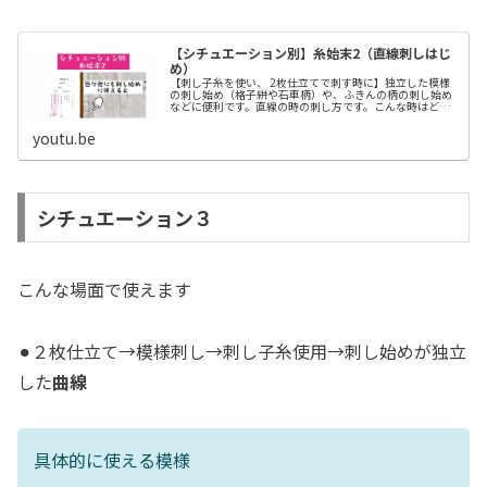
【シチュエーション別】糸始末2（直線刺しはじ
め）
【刺し子糸を使い、 2枚仕立てで刺す時に】独立した模様
の刺し始め（格子絣や石車柄）や、ふきんの柄の刺し始め
などに便利です。直線の時の刺し方です。こんな時はどう
したら?という質問など、コメントくださいね^_^【刺し子
糸を使い、 2枚仕立てで刺...
youtu.be
シチュエーション３
こんな場面で使えます
⚫︎２枚仕立て→模様刺し→刺し子糸使用→刺し始めが独立
した
曲線
具体的に使える模様