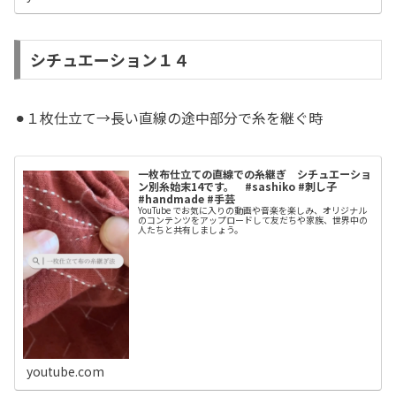
シチュエーション１４
⚫︎１枚仕立て→長い直線の途中部分で糸を継ぐ時
一枚布仕立ての直線での糸継ぎ シチュエーショ
ン別糸始末14です。 #sashiko #刺し子
#handmade #手芸
YouTube でお気に入りの動画や音楽を楽しみ、オリジナル
のコンテンツをアップロードして友だちや家族、世界中の
人たちと共有しましょう。
youtube.com