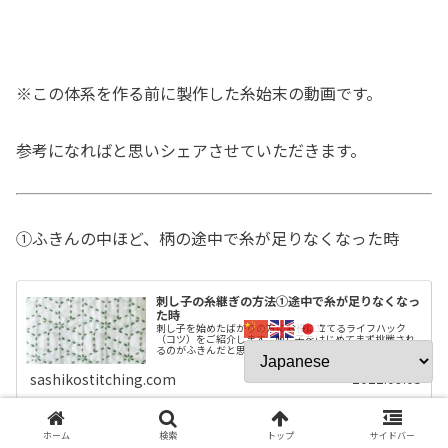
※この体系を作る前に製作した糸始末の動画です。
参考になればと思いシェアさせていただきます。
①ふきんの中ほど、柄の途中で糸が足りなくなった時
刺し子の糸継ぎの方法①途中で糸が足りなくなっ
た時
刺し子を始めたばかりの方にお役に立てるライフハック
（コツ）をご紹介します。刺し子をはじめてまず挑戦され
るのがふきんだと思います。■P5倍！+最大500円OFFクー
ポン■.横田 ダルマ 刺し子 ふきん 寄木 白 模様刺し 伝統柄
1007 刺...
2021.09.05
sashikostitching.com
ホーム
検索
トップ
サイドバー
段染め糸にも同じ方法を解説しています。