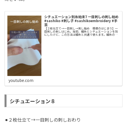
シチュエーション別糸始末7 一目刺しの刺し始め
#sashiko #刺し子 #sashikoembroidery #手
芸
【２枚仕立て→一目刺し→刺し始め 模様のはじまり】一
目刺しの刺しはじめ。当初、細糸とシチュエーションを別
にしたけど、この方法は細糸と共通で使えます。細糸の場
合、生地の間に渡した糸を刺して固定することが難しいか
と思われますが意外に何も考えずこ...
youtube.com
シチュエーション８
⚫︎２枚仕立て→一目刺しの刺しおわり