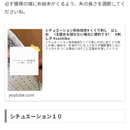
必ず模様の端に糸始末がくるよう、糸の長さを調節してく
ださいね。
シチュエーション別糸始末9 くぐり刺し はじ
め （玉留めを隠せない場合に便利です） #刺
し子 #sashiko
シチュエーション別糸始末9 くぐり刺しのはじめくぐり刺
しの刺し始めは、生地がワになっておらず端処理をしない
でふきんをつくる場合にはそこに玉留めを隠してくぐらせ
る方法が一番簡単かもしれません。なので、今回ものすご
く迷いましたが、端を中表ではぎ...
youtube.com
シチュエーション１０