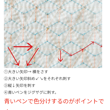
①大きい矢印→ 横をさす
②大きい矢印斜め↙︎↘︎をそれぞれ刺す
③縦↓矢印を刺す
④青いペンをジグザグに刺す。
青いペンで色分けするのがポイントで