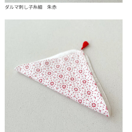
ダルマ刺し子糸細 朱赤