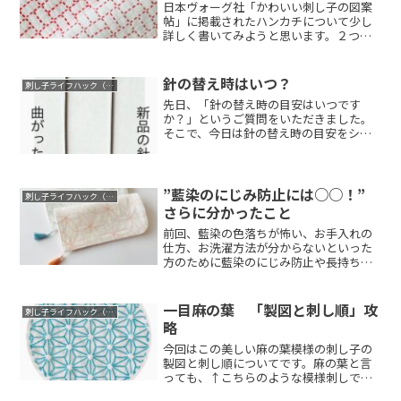
日本ヴォーグ社「かわいい刺し子の図案
帖」に掲載されたハンカチについて少し
詳しく書いてみようと思います。２つの
糸を比べてみ...
針の替え時はいつ？
刺し子ライフハック（コツ）
先日、「針の替え時の目安はいつです
か？」というご質問をいただきました。
そこで、今日は針の替え時の目安をシェ
アさせていただ...
”藍染のにじみ防止には○○！”
刺し子ライフハック（コツ）
さらに分かったこと
前回、藍染の色落ちが怖い、お手入れの
仕方、お洗濯方法が分からないといった
方のために藍染のにじみ防止や長持ちさ
せるには何が...
一目麻の葉 「製図と刺し順」攻
刺し子ライフハック（コツ）
略
今回はこの美しい麻の葉模様の刺し子の
製図と刺し順についてです。麻の葉と言
っても、↑こちらのような模様刺しでは
ありません。...