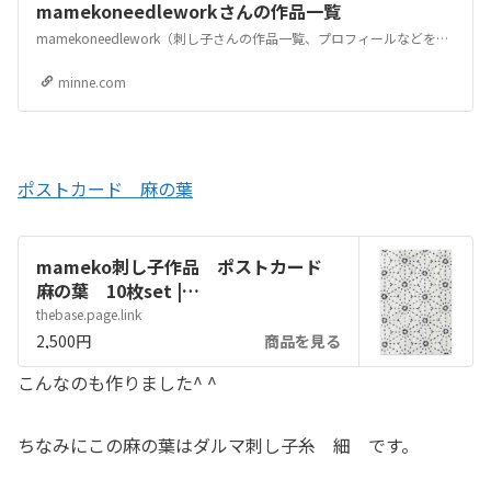
mamekoneedleworkさんの作品一覧
mamekoneedlework（刺し子さんの作品一覧、プロフィールなどをみることができます。ハンドメイドマーケット、手作り作品の通販・販売サイトとアプリ minne。アクセサリーやバッグ、雑貨など世界に1つだけのハンドメイド作品を販売している国内最大級のマーケットです。
minne.com
ポストカード 麻の葉
mameko刺し子作品 ポストカード
麻の葉 10枚set |
mamekoneedlework powered by
thebase.page.link
BASE
2,500円
商品を見る
こんなのも作りました^ ^
ちなみにこの麻の葉はダルマ刺し子糸 細 です。