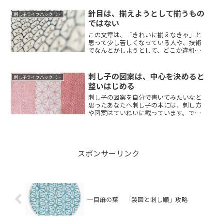
針目は、揃えようとして揃うもの
刺し子ライフハック（コツ）
ではない
この文章は、「きれいに揃えなきゃ」と
思って少し苦しくなっている人や、技術
でなんとかしようとして、どこか違和感
を感じている...
刺し子の図案は、中心を決めると
刺し子ライフハック（コツ）
整いはじめる
刺し子の図案を自分で書いてみたいなと
思ったあなたへ刺し子の本には、刺し方
や図案はていねいに載っています。で
も、布の中で柄...
スポンサーリンク
一目麻の葉 「製図と刺し順」攻略