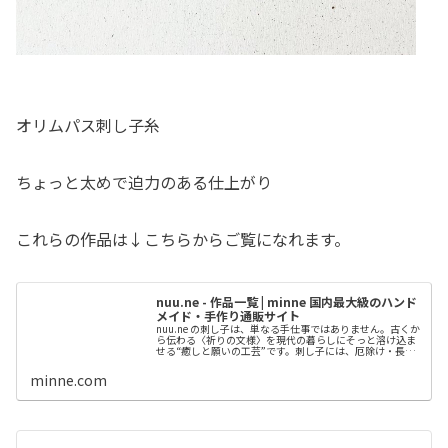
オリムパス刺し子糸
ちょっと太めで迫力のある仕上がり
これらの作品は↓こちらからご覧になれます。
nuu.ne - 作品一覧 | minne 国内最大級のハンド
メイド・手作り通販サイト
nuu.ne の刺し子は、単なる手仕事ではありません。古くか
ら伝わる〈祈りの文様〉を現代の暮らしにそっと溶け込ま
せる“癒しと願いの工芸”です。刺し子には、厄除け・長
寿・健康・成長守護など文様ごとに意味が込められてきま
した。「大切な人の無事を...
minne.com