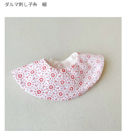
ダルマ刺し子糸 細