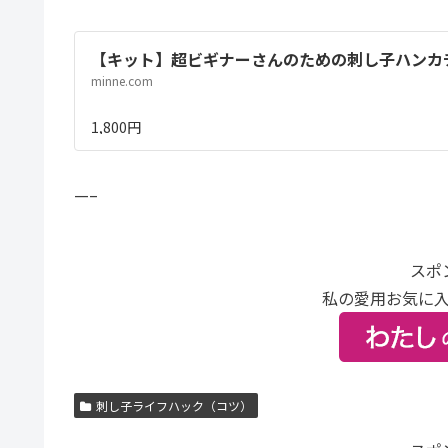
【キット】超ビギナーさんのための刺し子ハンカチキ
minne.com
1,800円
—–
スポ
私の愛用お気に
刺し子ライフハック（コツ）