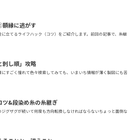
.
②額縁に逃がす
役に立てるライフハック（コツ）をご紹介します。前回の記事で、糸継
.
と刺し順」攻略
様にすごく憧れて色々検索してみても、いまいち情報が薄く製図にも苦
.
コツ&段染め糸の糸継ぎ
のジグザグが続いて何度も方向転換しなければならないちょっと面倒な
.