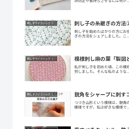
み防止や長持ちさせるには何が..
刺し子の糸継ぎの方法
刺し子ライフハック（コツ）
刺し子を始めたばかりの方にお
ぎの方法をシェアしました。こ..
模様刺し麻の葉「製図
刺し子ライフハック（コツ）
私が刺し子を初めた頃、この模
労しました。そんな私のような..
鋭角をシャープに刺す
刺し子ライフハック（コツ）
つづき山形という模様は、鋭角
模様ですが、私は好きな模様で..