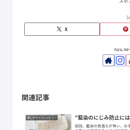
スポ
X
nuu.
関連記事
”藍染のにじみ防止には
刺し子ライフハック（コツ）
前回、藍染の色落ちが怖い、お