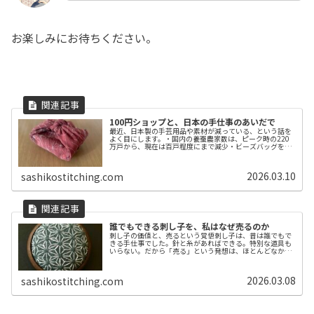
お楽しみにお待ちください。
100円ショップと、日本の手仕事のあいだで
最近、日本製の手芸用品や素材が減っている、という話を
よく目にします。・国内の養蚕農家数は、ピーク時の220
万戸から、現在は百戸程度にまで減少・ビーズバッグを製
造できる国内メーカーは数社を残すのみ・刺し子に欠かせ
ない「針」や、布を裁つ「糸切り...
2026.03.10
sashikostitching.com
誰でもできる刺し子を、私はなぜ売るのか
刺し子の価値と、売るという覚悟刺し子は、昔は誰でもで
きる手仕事でした。針と糸があればできる。特別な道具も
いらない。だから「売る」という発想は、ほとんどなかっ
たそうです。昔から刺し子をしているフォロワーさんが、
こんなことを教えてくれました。「...
2026.03.08
sashikostitching.com