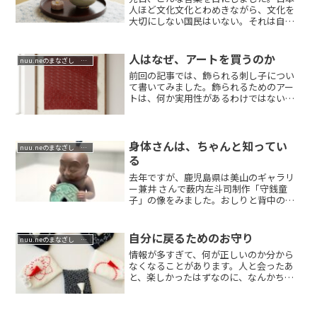
人ほど文化文化とわめきながら、文化を
大切にしない国民はいない。それは自分
自身を大切に...
人はなぜ、アートを買うのか
nuu.neのまなざし 祈りの哲学
前回の記事では、飾られる刺し子につい
て書いてみました。飾られるためのアー
トは、何か実用性があるわけではないの
に、なぜ人は...
身体さんは、ちゃんと知ってい
nuu.neのまなざし 祈りの哲学
る
去年ですが、鹿児島県は美山のギャラリ
ー兼井 さんで薮内左斗司制作「守銭童
子」の像をみました。おしりと背中の描
写がなんとも...
自分に戻るためのお守り
nuu.neのまなざし 祈りの哲学
情報が多すぎて、何が正しいのか分から
なくなることがあります。人と会ったあ
と、楽しかったはずなのに、なんかちょ
っと疲れてい...