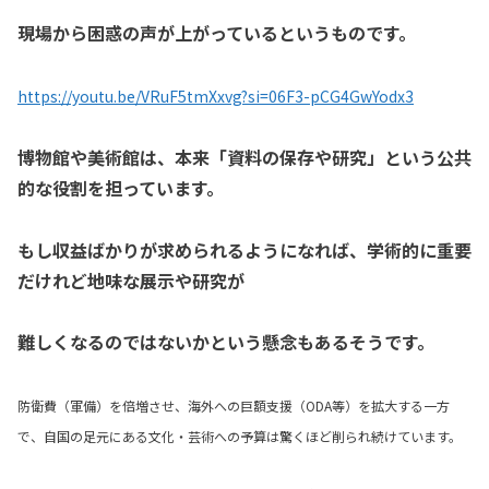
現場から困惑の声が上がっているというものです。
https://youtu.be/VRuF5tmXxvg?si=06F3-pCG4GwYodx3
博物館や美術館は、
本来「資料の保存や研究」という
公共
的な役割を担っています。
もし収益ばかりが求められるようになれば、
学術的に重要
だけれど地味な展示や研究が
難しくなるのではないかという懸念もあるそうです。
防衛費（軍備）を倍増させ、海外への巨額支援（ODA等）を拡大する一方
で、自国の足元にある文化・芸術への予算は驚くほど削られ続けています。