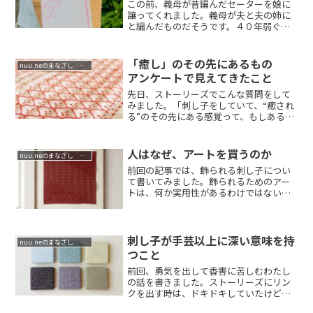
この前、義母が昔編んだセーターを娘に
譲ってくれました。義母が夫と夫の姉に
と編んだものだそうです。４０年弱ぐら
い前のもので...
「癒し」のその先にあるもの
nuu.neのまなざし 祈りの哲学
アンケートで見えてきたこと
先日、ストーリーズでこんな質問をして
みました。「刺し子をしていて、“癒され
る”のその先にある感覚って、もしあると
したら何...
人はなぜ、アートを買うのか
nuu.neのまなざし 祈りの哲学
前回の記事では、飾られる刺し子につい
て書いてみました。飾られるためのアー
トは、何か実用性があるわけではないの
に、なぜ人は...
刺し子が手芸以上に深い意味を持
nuu.neのまなざし 祈りの哲学
つこと
前回、勇気を出して香害に苦しむわたし
の話を書きました。ストーリーズにリン
クを出す時は、ドキドキしていたけど、
「いいね」を...