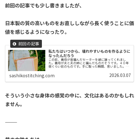
前回の記事でも少し書きましたが、
日本製の質の高いものを
お直ししながら長く使うことに
価
値を感じるようになったり。
私たちはいつから、壊れやすいものを作るように
なったんだろう
この前、義母が昔編んだセーターを娘に譲ってくれまし
た。義母が夫と夫の姉にと編んだものだそうです。４０年
弱ぐらい前のものです。手に取った瞬間、思いました。
「あ、これいいものだ!」糸もしっかりしているし、編み目
もきれいで、触った感じもまだ力があ...
2026.03.07
sashikostitching.com
そういう小さな身体の感覚の中に、
文化はあるのかもしれ
ません。
⸻