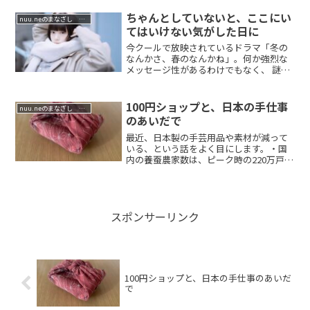
ちゃんとしていないと、ここにい
nuu.neのまなざし 祈りの哲学
てはいけない気がした日に
今クールで放映されているドラマ「冬の
なんかさ、春のなんかね」。何か強烈な
メッセージ性があるわけでもなく、 謎解
きでもなく...
100円ショップと、日本の手仕事
nuu.neのまなざし 祈りの哲学
のあいだで
最近、日本製の手芸用品や素材が減って
いる、という話をよく目にします。・国
内の養蚕農家数は、ピーク時の220万戸か
ら、現在...
スポンサーリンク
100円ショップと、日本の手仕事のあいだ
で