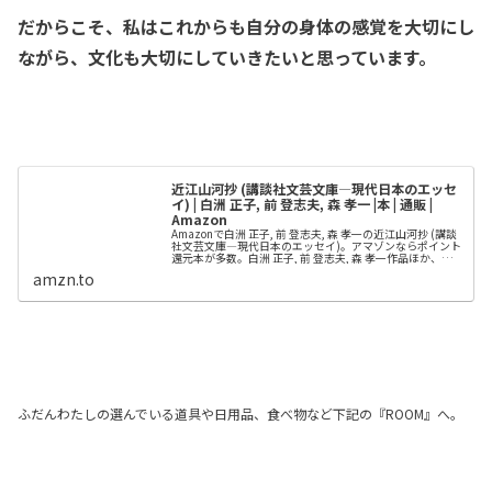
だからこそ、
私はこれからも
自分の身体の感覚を大切にし
ながら、
文化も大切にしていきたいと思っています。
近江山河抄 (講談社文芸文庫―現代日本のエッセ
イ) | 白洲 正子, 前 登志夫, 森 孝一 |本 | 通販 |
Amazon
Amazonで白洲 正子, 前 登志夫, 森 孝一の近江山河抄 (講談
社文芸文庫―現代日本のエッセイ)。アマゾンならポイント
還元本が多数。白洲 正子, 前 登志夫, 森 孝一作品ほか、お
急ぎ便対象商品は当日お届けも可能。また近江山河抄 (講...
amzn.to
ふだんわたしの選んでいる道具や日用品、食べ物など下記の『ROOM』へ。