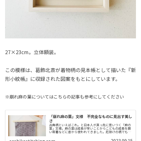
27×23cm。立体額装。
この模様は、葛飾北斎が着物柄の見本帳として描いた『新
形小紋帳』に収録された図案をもとにしています。
※崩れ麻の葉についてはこちらの記事も参考にしてください
「崩れ麻の葉」文様 不完全なものに見出す美し
さ
古典柄といえばこれ。と日本人が真っ先に思いつく「麻の
葉」文様。麻の葉は成長が早いことからこどもの成長を願
い産着などに昔から使われてきました。厄除けの柄でもあ
ります。魔除けの意味がある三角形が集まってできた六角
形は、より強力な魔除けの力がある...
2023.09.15
sashikostitching.com