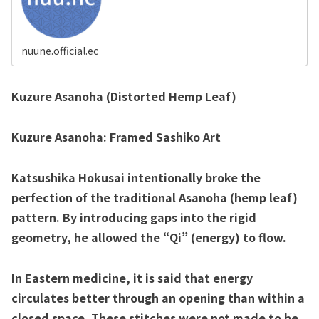
nuune.official.ec
Kuzure Asanoha (Distorted Hemp Leaf)
Kuzure Asanoha: Framed Sashiko Art
Katsushika Hokusai intentionally broke the
perfection of the traditional Asanoha (hemp leaf)
pattern. By introducing gaps into the rigid
geometry, he allowed the “Qi” (energy) to flow.
In Eastern medicine, it is said that energy
circulates better through an opening than within a
closed space. These stitches were not made to be