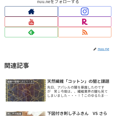
nuu.neをフォローする
nuu.ne
関連記事
天然繊維「コットン」の闇と課題
健康や環境へのとりくみ
先日、アパレルの闇を暴露したのです
が 笑↓今度は、、繊維業界の闇も見て
しまいました・・・！↑このゆるたまオ
ーガニックのゆ...
下図付き刺し子ふきん VS さら
刺し子の知識