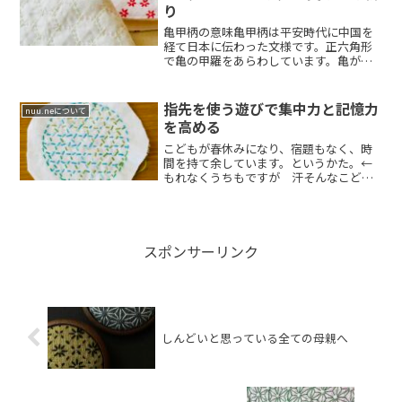
り
亀甲柄の意味亀甲柄は平安時代に中国を
経て日本に伝わった文様です。正六角形
で亀の甲羅をあらわしています。亀が固
くその身を守...
指先を使う遊びで集中力と記憶力
nuu.neについて
を高める
こどもが春休みになり、宿題もなく、時
間を持て余しています。というかた。←
もれなくうちもですが 汗そんなこども
さんに刺し子...
スポンサーリンク
しんどいと思っている全ての母親へ