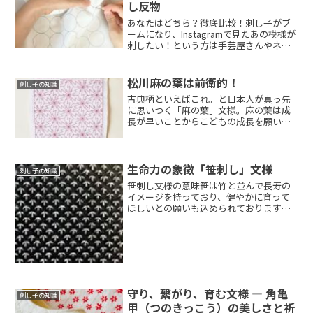
し反物
あなたはどちら？徹底比較！刺し子がブ
ームになり、Instagramで見たあの模様が
刺したい！という方は手芸屋さんやネッ
ト...
松川麻の葉は前衛的！
刺し子の知識
古典柄といえばこれ。と日本人が真っ先
に思いつく「麻の葉」文様。麻の葉は成
長が早いことからこどもの成長を願い産
着などに昔か...
生命力の象徴「笹刺し」文様
刺し子の知識
笹刺し文様の意味笹は竹と並んで長寿の
イメージを持っており、健やかに育って
ほしいとの願いも込められております。
根を強く張っ...
守り、繋がり、育む文様 ― 角亀
刺し子の知識
甲（つのきっこう）の美しさと祈