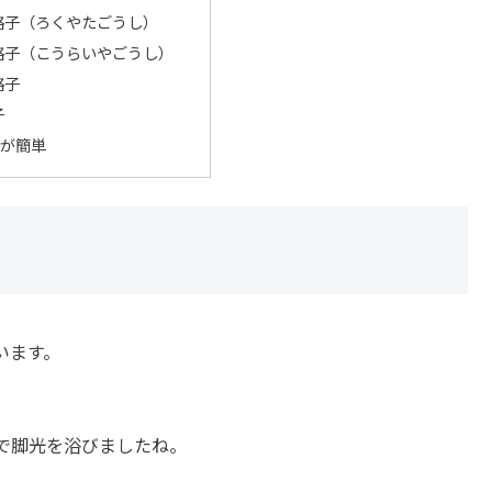
太格子（ろくやたごうし）
屋格子（こうらいやごうし）
格子
子
が簡単
います。
゙脚光を浴びましたね。