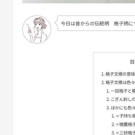
今日は昔からの伝統柄 格子柄に
目
格子文様の意味
格子文様は色々
一目格子と
こぎん刺し
ほかにも色
⚪︎子持ち
⚪︎微塵
⚪︎三枡