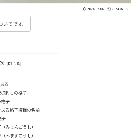
2024.07.06
2024.07.09
ついてです。
次
ある
模様刺しの格子
の格子
々ある格子模様の名前
格子
格子（みじんごうし）
格子（みますごうし）