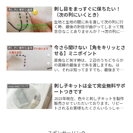
刺し目をまっすぐに保ちたい！
刺し子に便利な道具
（次の列にいくとき）
生地と生地の間に糸を渡して次の列に行
く時、最後の針目が曲がってしまって残
念😞なことありませんか？→次の列に移
る時、最後の...
今さら聞けない【角をキリッとさ
刺し子に便利な道具
せる】ミニポイント
直角など刺す時は、２辺のうちどちらか
の直線の最後まで糸を渡しますね。は
い、それは知ってますでも、最後まで糸
を渡しているつ...
刺し子キットは全て完全無料サポ
nuu.neについて
ートつきです
2023年現在、色々と刺し子キットを製作
販売させていただいております。リピー
トされるお客様もたくさんいらっしゃ
り、ありが...
スポンサーリンク