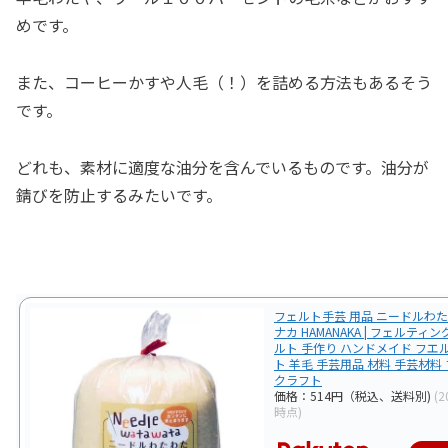
めです。
また、コーヒーかすや人毛（！）を詰める方法もあるそう
です。
どれも、素材に適度な油分を含んでいるものです。油分が
錆びを防止するみたいです。
フェルト手芸 用品 ニードルわた
ナカ HAMANAKA | フェルティ
ルト 手作り ハンドメイド フエ
ト 羊毛 手芸用品 材料 手芸材料
クラフト
価格：514円（税込、送料別)
(2
時点)