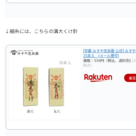
↓細糸には、こちらの溝大くけ針
[京都 みすや忠兵衛 公式] みす
25本入 (メール便可)
価格：550円（税込、送料別)
(2
時点)
楽