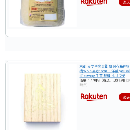
楽
京都 みすや忠兵衛 針保存箱(桐) 
横:6.5×高さ:2cm ｜洋裁 yous
グ sewing 手芸 裁縫 ホリウチ
価格：770円（税込、送料別)
(2
時点)
楽