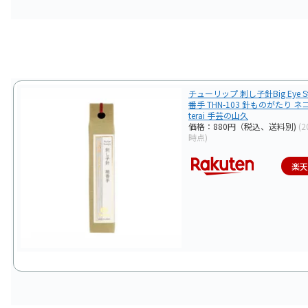
チューリップ 刺し子針Big Eye Str
番手 THN-103 針ものがたり 
terai 手芸の山久
価格：880円（税込、送料別)
(2
時点)
楽