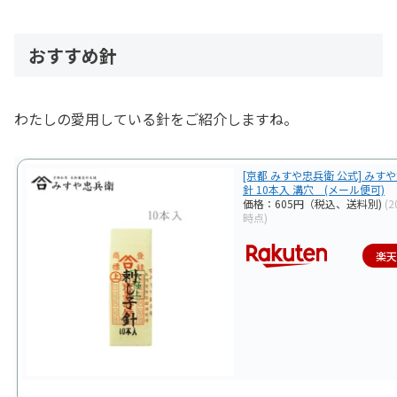
おすすめ針
わたしの愛用している針をご紹介しますね。
[京都 みすや忠兵衛 公式] みす
針 10本入 溝穴 (メール便可)
価格：605円（税込、送料別)
(2
時点)
楽