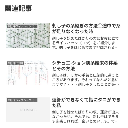
関連記事
刺し子の糸継ぎの方法①途中で糸
刺し子ライフハック（コツ）
が足りなくなった時
刺し子を始めたばかりの方にお役に立て
るライフハック（コツ）をご紹介しま
す。刺し子をはじめてまず挑戦されるの
がふきんだと思...
シチュエ-ション別糸始末の体系
刺し子の知識
とその方法
刺し子は、ほかの手芸と圧倒的に違うと
ころがあります。それってなんだと思い
ますか？・・・刺し子をしたことがある
みなさんには...
運針ができなくて指にタコができ
刺し子ライフハック（コツ）
た私
刺し子を始めたばかりの頃、運針が出来
なかった私。それでも、刺し子はできま
す👍楽しければ、良いと思います。で
も。。指に変な...