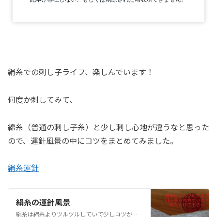
絹糸での刺し子ライフ、楽しんでいます！
何度か刺してみて、
綿糸（普通の刺し子糸）と少し刺し心地が違うなと思った
ので、運針風景の中にコツをまとめてみました。
絹糸運針
絹糸の運針風景
絹糸は綿糸よりツルツルしていて少しコツがいるので、そんな絹糸の運針風景を動画にしてみました。裏地も針目を見せるふきんのような作品ではありません。裏地をつけるものの刺し子です。なので、糸始末は玉留め。Silk threads are more slippery than cotton threads and req…