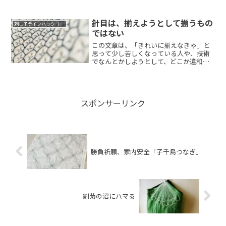
ぎれた模様は一直...
針目は、揃えようとして揃うもの
刺し子ライフハック（コツ）
ではない
この文章は、「きれいに揃えなきゃ」と
思って少し苦しくなっている人や、技術
でなんとかしようとして、どこか違和感
を感じている...
スポンサーリンク
勝負祈願、家内安全「子千鳥つなぎ」
割菊の沼にハマる