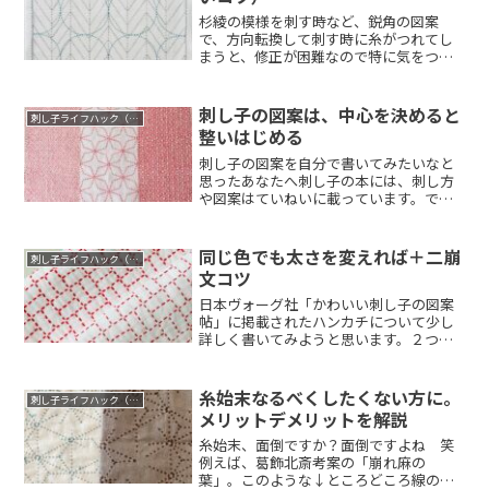
杉綾の模様を刺す時など、鋭角の図案
で、方向転換して刺す時に糸がつれてし
まうと、修正が困難なので特に気をつけ
ています。その...
刺し子の図案は、中心を決めると
刺し子ライフハック（コツ）
整いはじめる
刺し子の図案を自分で書いてみたいなと
思ったあなたへ刺し子の本には、刺し方
や図案はていねいに載っています。で
も、布の中で柄...
同じ色でも太さを変えれば＋二崩
刺し子ライフハック（コツ）
文コツ
日本ヴォーグ社「かわいい刺し子の図案
帖」に掲載されたハンカチについて少し
詳しく書いてみようと思います。２つの
糸を比べてみ...
糸始末なるべくしたくない方に。
刺し子ライフハック（コツ）
メリットデメリットを解説
糸始末、面倒ですか？面倒ですよね 笑
例えば、葛飾北斎考案の「崩れ麻の
葉」。このような↓ところどころ線のと