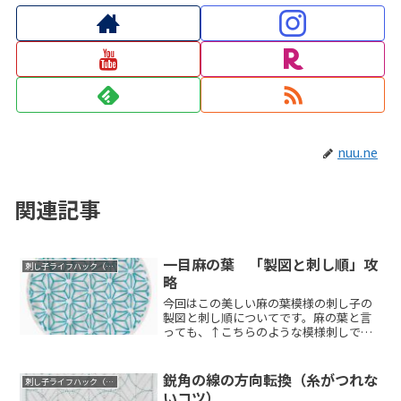
nuu.ne
関連記事
一目麻の葉 「製図と刺し順」攻
刺し子ライフハック（コツ）
略
今回はこの美しい麻の葉模様の刺し子の
製図と刺し順についてです。麻の葉と言
っても、↑こちらのような模様刺しでは
ありません。...
鋭角の線の方向転換（糸がつれな
刺し子ライフハック（コツ）
いコツ）