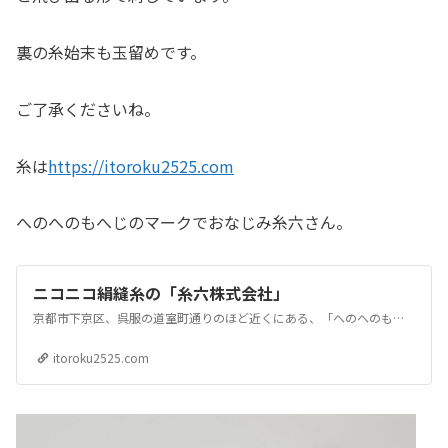
裏の糸始末も玉留めです。
ご了承くださいね。
糸は
https://itoroku2525.com
へのへのもへじのマークでおなじみ糸六さん。
ニコニコ絹縫糸の「糸六株式会社」
京都市下京区、呉服の道室町通りのほど近くにある、「へのへのもへの」のマークでお馴染みの糸屋「糸六」。京都に永く息づいている、良い糸を笑顔で商うお店です。
itoroku2525.com