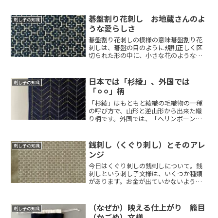
碁盤割り花刺し お地蔵さんのよ
刺し子の知識
うな愛らしさ
碁盤割り花刺しの模様の意味碁盤割り花
刺しは、碁盤の目のように規則正しく区
切られた形の中に、小さな花のような刺
し目を入れて...
日本では「杉綾」、外国では
刺し子の知識
「⚪︎⚪︎」柄
「杉綾」はもともと綾織の毛織物の一種
の呼び方で、山形と逆山形から出来た織
り柄です。外国では、「ヘリンボーン」
（これは英語...
銭刺し（くぐり刺し）とそのアレ
刺し子の知識
ンジ
今日はくぐり刺しの銭刺しについて。銭
刺しという刺し子文様は、いくつか種類
があります。お金が出ていかないよう
に、や、金運に...
（なぜか）映える仕上がり 籠目
刺し子の知識
（かごめ）文様