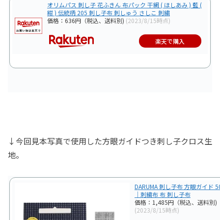
オリムパス 刺し子 花ふきん 布パック 干網 ( ほしあみ ) 藍 (
紺 ) 伝統柄 205 刺し子布 刺しゅう さしこ 刺繍
価格：636円（税込、送料別)
(2023/8/15時点)
楽天で購入
↓今回見本写真で使用した方眼ガイドつき刺し子クロス生
地。
DARUMA 刺し子布 方眼ガイド 5
｜刺繍布 布 刺し子布
価格：1,485円（税込、送料別)
(2023/8/15時点)