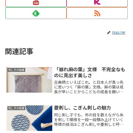
nuu.ne
関連記事
「崩れ麻の葉」文様 不完全なも
刺し子の知識
のに見出す美しさ
古典柄といえばこれ。と日本人が真っ先
に思いつく「麻の葉」文様。麻の葉は成
長が早いことからこどもの成長を願い産
着などに昔か...
菱刺し、こぎん刺しの魅力
刺し子の知識
同じ刺し子でも、布の目を数えながら糸
を刺して模様を一段一段積み上げていく
特徴の技法はこぎん刺しや菱刺しと呼ば
れます。いわ...