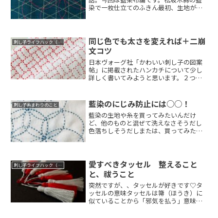
染で一枚仕立てのふきん最初、生地がゴ
ワッとしていて...
同じ色でも太さを変えれば＋二崩
刺し子ライフハック（コツ）
文コツ
日本ヴォーグ社「かわいい刺し子の図案
帖」に掲載されたハンカチについて少し
詳しく書いてみようと思います。２つの
糸を比べてみ...
藍染のにじみ防止には○○！
刺し子糸まわりのこと
藍染の生地や糸を買ってみたいんだけ
ど、他のものと混ぜて洗えなさそうだし
色落ちしそうだしまたは、買ってみたん
だけどさらしに...
愛すべきタッセル 整えること
刺し子ライフハック（コツ）
と、祓うこと
突然ですが、、タッセルが好きです♡タ
ッセルの意味タッセルは箒（ほうき）に
似ていることから「邪気を払う」意味が
あるそうです...