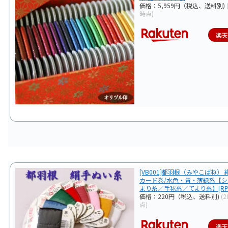
価格：5,959円（税込、送料別)
時点)
楽
[VB001]都羽根（みやこばね）
カード巻/水色・青・薄緑系【
まり糸／手毬糸／てまり糸】[RP
価格：220円（税込、送料別)
(2
点)
楽