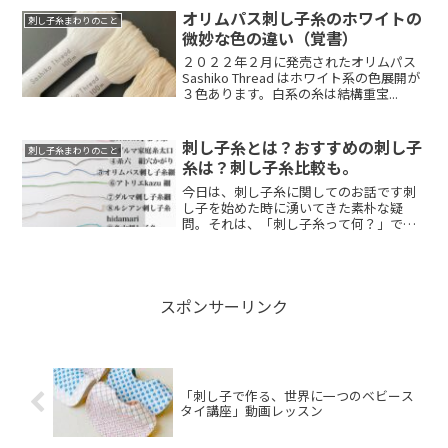
オリムパス刺し子糸のホワイトの
刺し子糸まわりのこと
微妙な色の違い（覚書）
２０２２年２月に発売されたオリムパス
Sashiko Thread はホワイト系の色展開が
３色あります。白系の糸は結構重宝...
刺し子糸とは？おすすめの刺し子
刺し子糸まわりのこと
糸は？刺し子糸比較も。
今日は、刺し子糸に関してのお話です刺
し子を始めた時に湧いてきた素朴な疑
問。それは、「刺し子糸って何？」でし
た 笑刺し子に...
スポンサーリンク
「刺し子で作る、世界に一つのベビース
タイ講座」動画レッスン