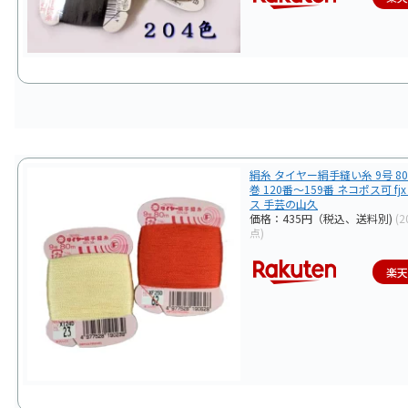
絹糸 タイヤー絹手縫い糸 9号 8
巻 120番〜159番 ネコポス可 fj
ス 手芸の山久
価格：435円（税込、送料別)
(2
点)
楽