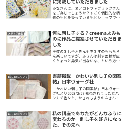
に掲載していただきました
みなさんは、ヌノコトファブリックさん
をご存じでしょうか？すごく個性的な柄
物の生地を扱っている生地ショップで、
私も何度か購...
何に刺し子する？creemaよみも
メディア掲載
のに作品ご提案させていただきま
した
王道の刺し子ふきんもを刺すのももちろ
ん楽しいですが、ふきんは刺す面積が広
くちょっと勇気が出ないな、という方
も、身近なお洋...
書籍掲載「かわいい刺し子の図案
nuu.neについて
帖」日本ヴォーグ社
「かわいい刺し子の図案帖」日本ヴォー
グ社より2023/2/27 発売されました👏ハ
ンカチ色々と、かさねもようのふきん一
枚...
私の講座であなたがどんなふうに
nuu.neについて
変わるのか 刺し子を好きになっ
た、その先へ